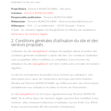
réalisation et de son suivi :
Propriétaire
: Florence BUFACCHI-HANS – Site privé –
Créateur
:
Florence BUFACCHI-HANS
Responsable publication
: Florence BUFACCHI-HANS
Webmaster
: Florence BUFACCHI-HANS – florence.bufacchi@icloud.com
Hébergeur
: OVH – 2 rue Kellermann – 59100 Roubaix – France
Crédits : les mentions légales ont été générées et offertes par Subdelirium
Générateur de mentions légales
2. Conditions générales d’utilisation du site et des
services proposés.
L’utilisation du site
www.galliska.fr
implique l’acceptation pleine et entière des
conditions générales d’utilisation ci-après décrites. Ces conditions d’utilisation
sont susceptibles d’être modifiées ou complétées à tout moment, les
utilisateurs du site
www.galliska.fr
sont donc invités à les consulter de manière
régulière.
Ce site est normalement accessible à tout moment aux utilisateurs. Une
interruption pour raison de maintenance technique peut être toutefois
décidée par Florence BUFACCHI-HANS, qui s’efforcera alors de communiquer
préalablement aux utilisateurs les dates et heures de l’intervention.
Le site
www.galliska.fr
est mis à jour régulièrement par Florence BUFACCHI-
HANS. De la même façon, les mentions légales peuvent être modifiées à tout
moment : elles s’imposent néanmoins à l’utilisateur qui est invité à s’y référer
le plus souvent possible afin d’en prendre connaissance.