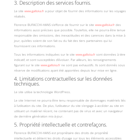
3. Description des services fournis.
Le site
www.galliska.fr
a pour objet de fournir des informations sur les voyages
réalisés.
Florence BUFACCHI-HANS s’efforce de fournir sur le site
www.galliska.fr
des
informations aussi précises que possible. Toutefois, elle ne pourra être tenue
responsable des omissions, des inexactitudes et des carences dans la mise à
jour, qu’elles soient de son fait ou du fait des tiers partenaires qui lui
fournissent ces informations.
Tous les informations indiquées sur le site
www.galliska.fr
sont données à titre
indicatif, et sont susceptibles d’évoluer. Par ailleurs, les renseignements
figurant sur le site
www.galliska.fr
ne sont pas exhaustifs. Ils sont donnés sous
réserve de modifications ayant été apportées depuis leur mise en ligne.
4. Limitations contractuelles sur les données
techniques.
Le site utilise la technologie WordPress.
Le site Internet ne pourra être tenu responsable de dommages matériels liés
à l’utilisation du site. De plus, l’utilisateur du site s’engage à accéder au site en
utilisant un matériel récent, ne contenant pas de virus et avec un navigateur
de dernière génération mis-à-jour.
5. Propriété intellectuelle et contrefaçons.
Florence BUFACCHI-HANS est propriétaire des droits de propriété
intellectuelle et détient les droits d’usage sur tous les éléments accessibles