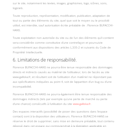
sur le site, notamment les textes, images, graphismes, logo, icônes, sons,
logiciels.
Toute reproduction, représentation, modification, publication, adaptation de
tout ou partie des éléments du site, quel que soit le moyen ou le procédé
utilisé, est interdite, sauf autorisation écrite préalable de : Florence BUFACCHI-
HANS.
Toute exploitation non autorisée du site ou de l’un des éléments qu’il contient
sera considérée comme constitutive d’une contrefaçon et poursuivie
conformément aux dispositions des articles L.335-2 et suivants du Code de
Propriété Intellectuelle.
6. Limitations de responsabilité.
Florence BUFACCHI-HANS ne pourra être tenue responsable des dommages
directs et indirects causés au matériel de l’utilisateur, lors de l’accès au site
www.galliska.fr, et résultant soit de l’utilisation d’un matériel ne répondant pas
aux spécifications indiquées au point 4, soit de l’apparition d’un bug ou d’une
incompatibilité.
Florence BUFACCHI-HANS ne pourra également être tenue responsable des
dommages indirects (tels par exemple qu’une perte de marché ou perte
d’une chance) consécutifs à l’utilisation du site
www.galliska.fr
.
Des espaces interactifs (possibilité de poser des questions dans l’espace
contact) sont à la disposition des utilisateurs. Florence BUFACCHI-HANS se
réserve le droit de supprimer, sans mise en demeure préalable, tout contenu
déposé dans cet espace qui contreviendrait à la législation applicable en