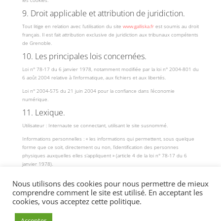
les cookies.
9. Droit applicable et attribution de juridiction.
Tout litige en relation avec l’utilisation du site
www.galliska.fr
est soumis au droit
français. Il est fait attribution exclusive de juridiction aux tribunaux compétents
de Grenoble.
10. Les principales lois concernées.
Loi n° 78-17 du 6 janvier 1978, notamment modifiée par la loi n° 2004-801 du
6 août 2004 relative à l’informatique, aux fichiers et aux libertés.
Loi n° 2004-575 du 21 juin 2004 pour la confiance dans l’économie
numérique.
11. Lexique.
Utilisateur : Internaute se connectant, utilisant le site susnommé.
Informations personnelles : « les informations qui permettent, sous quelque
forme que ce soit, directement ou non, l’identification des personnes
physiques auxquelles elles s’appliquent » (article 4 de la loi n° 78-17 du 6
janvier 1978).
Nous utilisons des cookies pour nous permettre de mieux
comprendre comment le site est utilisé. En acceptant les
cookies, vous acceptez cette politique.
Accepter