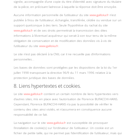
signée, accompagnée d’une copie du titre d’identité avec signature du titulaire
de la pièce, en précisant l’adresse à laquelle la réponse doit être envoyée.
Aucune information personnelle de l’utilisateur du site
www.galliska.fr
n’est
publiée à l’insu de l’utilisateur, échangée, transférée, cédée ou vendue sur un
support quelconque à des tiers. Seule l’hypothèse du rachat du site
www.galliska.fr
et de ses droits permettrait la transmission des dites
informations à l’éventuel acquéreur qui serait à son tour tenu de la même
obligation de conservation et de modification des données vis à vis de
l’utilisateur du site
www.galliska.fr
.
Le site n’est pas déclaré à la CNIL car il ne recueille pas d’informations
personnelles. .
Les bases de données sont protégées par les dispositions de la loi du 1er
juillet 1998 transposant la directive 96/9 du 11 mars 1996 relative à la
protection juridique des bases de données.
8. Liens hypertextes et cookies.
Le site
www.galliska.fr
contient un certain nombre de liens hypertextes vers
d’autres sites, mis en place avec l’autorisation de Florence BUFACCHI-HANS.
Cependant, Florence BUFACCHI-HANS n’a pas la possibilité de vérifier le
contenu des sites ainsi visités, et n’assumera en conséquence aucune
responsabilité de ce fait.
La navigation sur le site
www.galliska.fr
est susceptible de provoquer
l’installation de cookie(s) sur l’ordinateur de l’utilisateur. Un cookie est un
fichier de petite taille, qui ne permet pas l’identification de l’utilisateur, mais qui