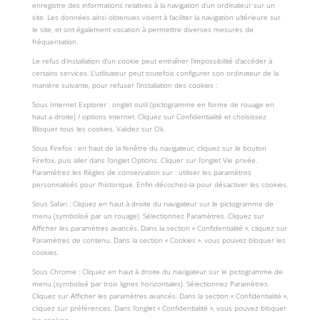
enregistre des informations relatives à la navigation d’un ordinateur sur un
site. Les données ainsi obtenues visent à faciliter la navigation ultérieure sur
le site, et ont également vocation à permettre diverses mesures de
fréquentation.
Le refus d’installation d’un cookie peut entraîner l’impossibilité d’accéder à
certains services. L’utilisateur peut toutefois configurer son ordinateur de la
manière suivante, pour refuser l’installation des cookies :
Sous Internet Explorer : onglet outil (pictogramme en forme de rouage en
haut a droite) / options internet. Cliquez sur Confidentialité et choisissez
Bloquer tous les cookies. Validez sur Ok.
Sous Firefox : en haut de la fenêtre du navigateur, cliquez sur le bouton
Firefox, puis aller dans l’onglet Options. Cliquer sur l’onglet Vie privée.
Paramétrez les Règles de conservation sur : utiliser les paramètres
personnalisés pour l’historique. Enfin décochez-la pour désactiver les cookies.
Sous Safari : Cliquez en haut à droite du navigateur sur le pictogramme de
menu (symbolisé par un rouage). Sélectionnez Paramètres. Cliquez sur
Afficher les paramètres avancés. Dans la section « Confidentialité », cliquez sur
Paramètres de contenu. Dans la section « Cookies », vous pouvez bloquer les
cookies.
Sous Chrome : Cliquez en haut à droite du navigateur sur le pictogramme de
menu (symbolisé par trois lignes horizontales). Sélectionnez Paramètres.
Cliquez sur Afficher les paramètres avancés. Dans la section « Confidentialité »,
cliquez sur préférences. Dans l’onglet « Confidentialité », vous pouvez bloquer